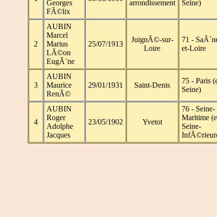
Georges
arrondissement
Seine)
FÃ©lix
AUBIN
Marcel
JuignÃ©-sur-
71 - SaÃ´n
2
Marius
25/07/1913
Loire
et-Loire
LÃ©on
EugÃ¨ne
AUBIN
75 - Paris (
3
Maurice
29/01/1931
Saint-Denis
Seine)
RenÃ©
AUBIN
76 - Seine-
Roger
Maritime (
4
23/05/1902
Yvetot
Adolphe
Seine-
Jacques
InfÃ©rieur