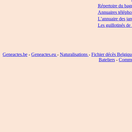
Répertoire du bag
Annuaires télépho
L’annuaire des jar
Les guillotinés de
Geneactes.be
-
Geneactes.eu
-
Naturalisations
-
Fichier décès Belgiqu
Bateliers
-
Commu