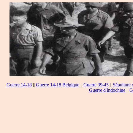
Guerre 14-18
||
Guerre 14-18 Belgique
||
Guerre 39-45
||
Sépulture 
Guerre d'Indochine
||
G