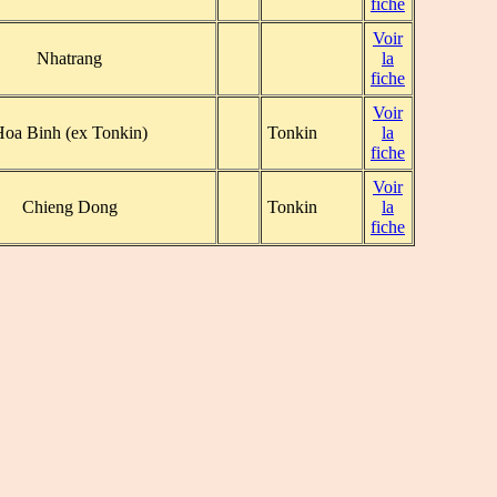
fiche
Voir
Nhatrang
la
fiche
Voir
oa Binh (ex Tonkin)
Tonkin
la
fiche
Voir
Chieng Dong
Tonkin
la
fiche