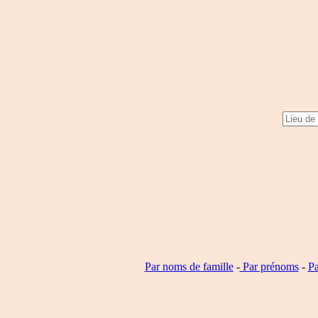
Par noms de famille
-
Par prénoms
-
Pa