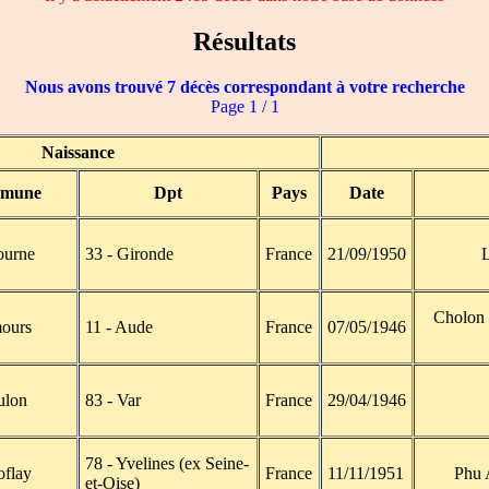
Résultats
Nous avons trouvé 7 décès correspondant à votre recherche
Page 1 / 1
Naissance
mune
Dpt
Pays
Date
ourne
33 - Gironde
France
21/09/1950
L
Cholon 
ours
11 - Aude
France
07/05/1946
ulon
83 - Var
France
29/04/1946
78 - Yvelines (ex Seine-
oflay
France
11/11/1951
Phu 
et-Oise)