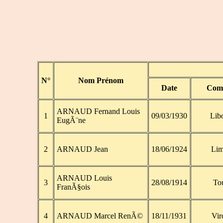
N°
Nom Prénom
Date
Com
ARNAUD Fernand Louis
1
09/03/1930
Lib
EugÃ¨ne
2
ARNAUD Jean
18/06/1924
Lim
ARNAUD Louis
3
28/08/1914
To
FranÃ§ois
4
ARNAUD Marcel RenÃ©
18/11/1931
Vir