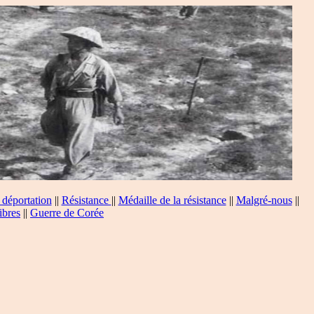
 déportation
||
Résistance
||
Médaille de la résistance
||
Malgré-nous
||
ibres
||
Guerre de Corée