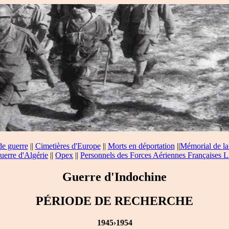
de guerre
||
Cimetières d'Europe
||
Morts en déportation
||
Mémorial de la
uerre d'Algérie
||
Opex
||
Personnels des Forces Aériennes Françaises L
Guerre d'Indochine
PÉRIODE DE RECHERCHE
1945›1954