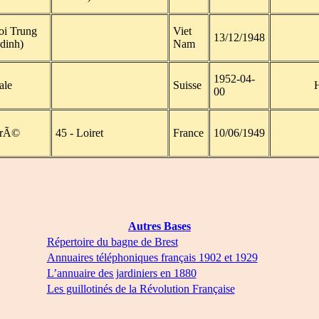
oi Trung
Viet
13/12/1948
dinh)
Nam
1952-04-
ale
Suisse
H
00
grÃ©
45 - Loiret
France
10/06/1949
Autres Bases
Répertoire du bagne de Brest
Annuaires téléphoniques français 1902 et 1929
L’annuaire des jardiniers en 1880
Les guillotinés de la Révolution Française