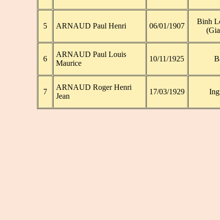
Binh L
5
ARNAUD Paul Henri
06/01/1907
(Gia
ARNAUD Paul Louis
6
10/11/1925
B
Maurice
ARNAUD Roger Henri
7
17/03/1929
In
Jean