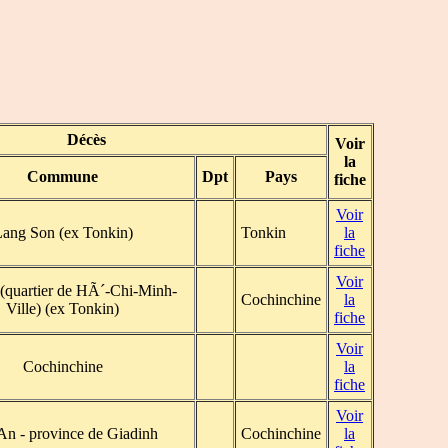
Décès
Voir
la
Commune
Dpt
Pays
fiche
Voir
ang Son (ex Tonkin)
Tonkin
la
fiche
Voir
(quartier de HÃ´-Chi-Minh-
Cochinchine
la
Ville) (ex Tonkin)
fiche
Voir
Cochinchine
la
fiche
Voir
An - province de Giadinh
Cochinchine
la