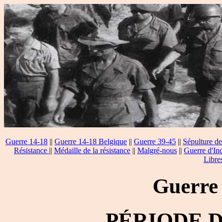
Guerre 14-18
||
Guerre 14-18 Belgique
||
Guerre 39-45
||
Sépulture de
Résistance
||
Médaille de la résistance
||
Malgré-nous
||
Guerre d'In
Libre
Guerre
PÉRIODE 