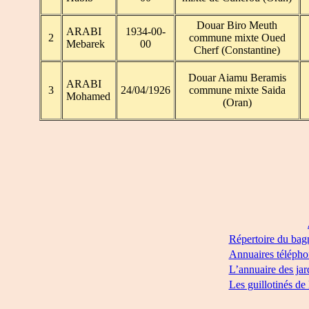
Douar Biro Meuth
ARABI
1934-00-
2
commune mixte Oued
Mebarek
00
Cherf (Constantine)
Douar Aiamu Beramis
ARABI
3
24/04/1926
commune mixte Saida
Mohamed
(Oran)
Répertoire du bag
Annuaires télépho
L’annuaire des jar
Les guillotinés de