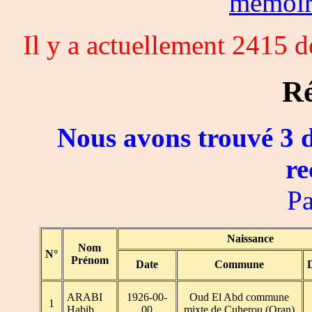
memoi
Il y a actuellement 2415 
Ré
Nous avons trouvé 3 d
re
Pa
Naissance
Nom
N°
Prénom
Date
Commune
ARABI
1926-00-
Oud El Abd commune
1
Habib
00
mixte de Cuherou (Oran)