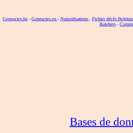
Geneactes.be
-
Geneactes.eu
-
Naturalisations
-
Fichier décès Belgiqu
Bateliers
-
Commu
Bases de don