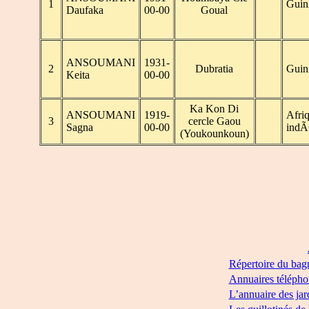
1
Gui
Daufaka
00-00
Goual
ANSOUMANI
1931-
2
Dubratia
Gui
Keita
00-00
Ka Kon Di
ANSOUMANI
1919-
Afriq
3
cercle Gaou
Sagna
00-00
indÃ
(Youkounkoun)
Répertoire du bag
Annuaires télépho
L’annuaire des jar