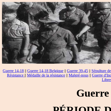
Guerre 14-18
||
Guerre 14-18 Belgique
||
Guerre 39-45
||
Sépulture de
Résistance
||
Médaille de la résistance
||
Malgré-nous
||
Guerre d'In
Libre
Guerre
PÉRIODE 