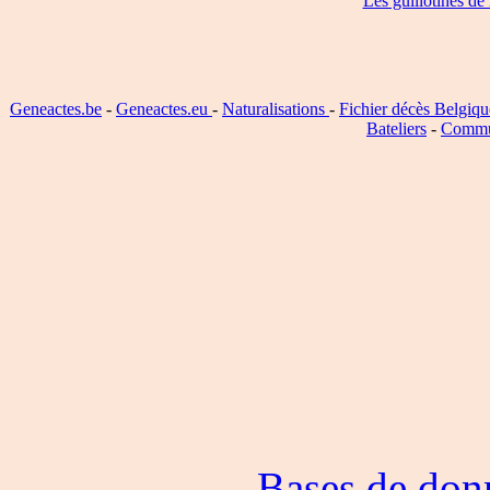
Les guillotinés de
Geneactes.be
-
Geneactes.eu
-
Naturalisations
-
Fichier décès Belgiqu
Bateliers
-
Commu
Bases de don