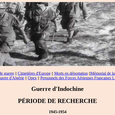
de guerre
||
Cimetières d'Europe
||
Morts en déportation
||
Mémorial de la
uerre d'Algérie
||
Opex
||
Personnels des Forces Aériennes Françaises L
Guerre d'Indochine
PÉRIODE DE RECHERCHE
1945›1954