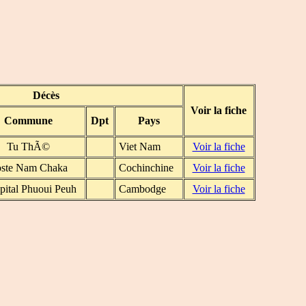
Décès
Voir la fiche
Commune
Dpt
Pays
Tu ThÃ©
Viet Nam
Voir la fiche
ste Nam Chaka
Cochinchine
Voir la fiche
ital Phuoui Peuh
Cambodge
Voir la fiche