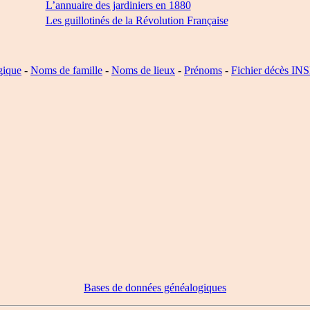
L’annuaire des jardiniers en 1880
Les guillotinés de la Révolution Française
gique
-
Noms de famille
-
Noms de lieux
-
Prénoms
-
Fichier décès IN
Bases de données généalogiques