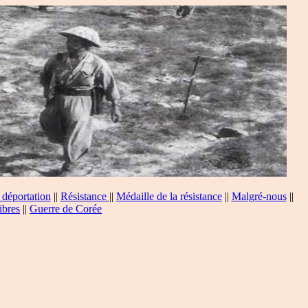
 déportation
||
Résistance
||
Médaille de la résistance
||
Malgré-nous
||
ibres
||
Guerre de Corée