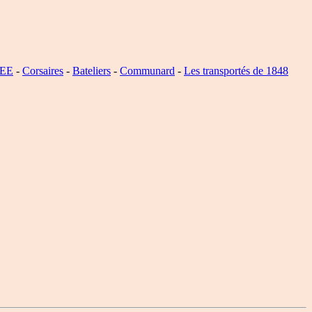
SEE
-
Corsaires
-
Bateliers
-
Communard
-
Les transportés de 1848