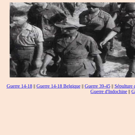
Guerre 14-18
||
Guerre 14-18 Belgique
||
Guerre 39-45
||
Sépulture 
Guerre d'Indochine
||
G