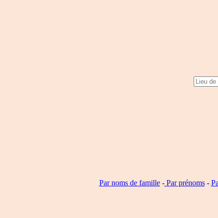
Par noms de famille
-
Par prénoms
-
Pa