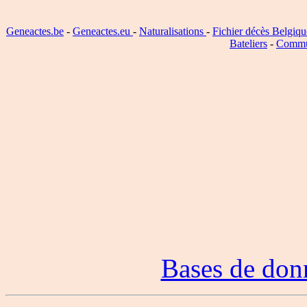
Geneactes.be
-
Geneactes.eu
-
Naturalisations
-
Fichier décès Belgiqu
Bateliers
-
Commu
Bases de don