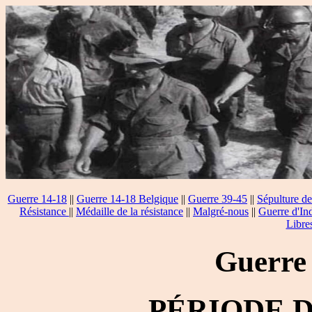
Guerre 14-18
||
Guerre 14-18 Belgique
||
Guerre 39-45
||
Sépulture de
Résistance
||
Médaille de la résistance
||
Malgré-nous
||
Guerre d'In
Libre
Guerre
PÉRIODE 