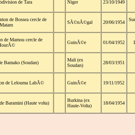
bdivision de Tara
Niger
23/10/1949
on de Bossea cercle de
Sur
SÃ©nÃ©gal
20/06/1954
Matam
n de Mamou cercle de
GuinÃ©e
01/04/1952
HourÃ©
Mali (ex
 de Bamako (Soudan)
28/03/1951
Soudan)
ton de Lelouma LabÃ©
GuinÃ©e
19/11/1952
Burkina (ex
de Baramini (Haute volta)
18/04/1954
Haute-Volta)