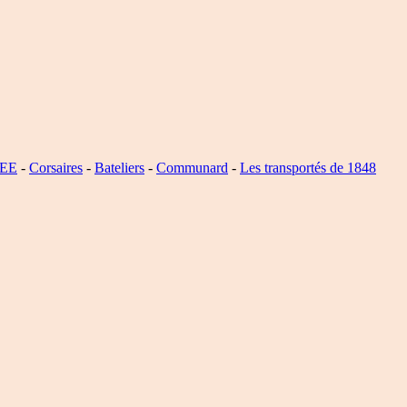
SEE
-
Corsaires
-
Bateliers
-
Communard
-
Les transportés de 1848