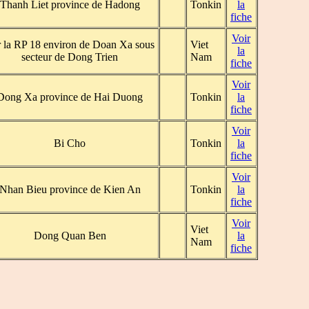
Thanh Liet province de Hadong
Tonkin
la
fiche
Voir
 la RP 18 environ de Doan Xa sous
Viet
la
secteur de Dong Trien
Nam
fiche
Voir
Dong Xa province de Hai Duong
Tonkin
la
fiche
Voir
Bi Cho
Tonkin
la
fiche
Voir
Nhan Bieu province de Kien An
Tonkin
la
fiche
Voir
Viet
Dong Quan Ben
la
Nam
fiche