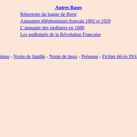
Autres Bases
Répertoire du bagne de Brest
Annuaires téléphoniques français 1902 et 1929
L’annuaire des jardiniers en 1880
Les guillotinés de la Révolution Française
gique
-
Noms de famille
-
Noms de lieux
-
Prénoms
-
Fichier décès IN