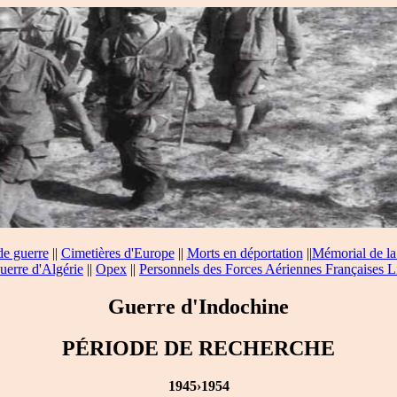
de guerre
||
Cimetières d'Europe
||
Morts en déportation
||
Mémorial de la
uerre d'Algérie
||
Opex
||
Personnels des Forces Aériennes Françaises L
Guerre d'Indochine
PÉRIODE DE RECHERCHE
1945›1954