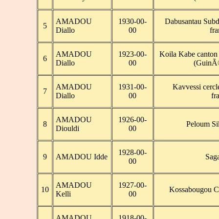
AMADOU
1930-00-
Dabusantau Subd
5
Diallo
00
fr
AMADOU
1923-00-
Koila Kabe canton
6
Diallo
00
(GuinÃ©
AMADOU
1931-00-
Kavvessi cerc
7
Diallo
00
fr
AMADOU
1926-00-
8
Peloum Si
Diouldi
00
1928-00-
9
AMADOU Idde
Sag
00
AMADOU
1927-00-
10
Kossabougou Ca
Kelli
00
AMADOU
1918-00-