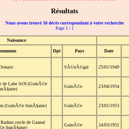
Résultats
Nous avons trouvé 16 décès correspondant à votre recherche
Page 1 / 1
Naissance
ommune
Dpt
Pays
Date
Donaye
SÃ©nÃ©gal
25/01/1949
le de Labe AOI (GuinÃ©e
GuinÃ©e
23/04/1954
anÃ§aise)
Pita (GuinÃ©e franÃ§aise)
GuinÃ©e
23/01/1953
 Radiau cercle de Gaanal
GuinÃ©e
24/03/1952
e franÃ§aise)