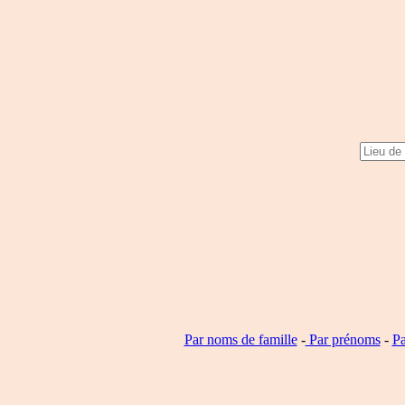
Par noms de famille
-
Par prénoms
-
Pa