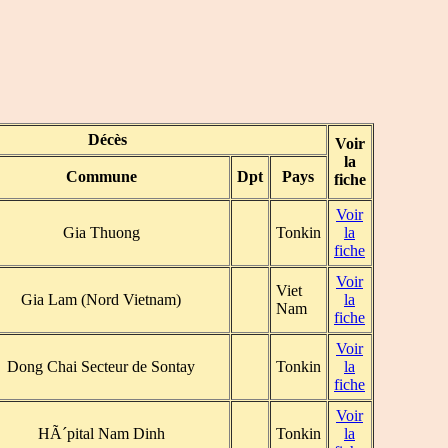
Décès
Voir
la
Commune
Dpt
Pays
fiche
Voir
Gia Thuong
Tonkin
la
fiche
Voir
Viet
Gia Lam (Nord Vietnam)
la
Nam
fiche
Voir
Dong Chai Secteur de Sontay
Tonkin
la
fiche
Voir
HÃ´pital Nam Dinh
Tonkin
la