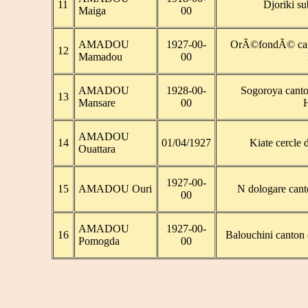
11
Djoriki su
Maiga
00
AMADOU
1927-00-
OrÃ©fondÃ© cant
12
Mamadou
00
AMADOU
1928-00-
Sogoroya canto
13
Mansare
00
AMADOU
14
01/04/1927
Kiate cercle
Ouattara
1927-00-
15
AMADOU Ouri
N dologare can
00
AMADOU
1927-00-
16
Balouchini canton 
Pomogda
00