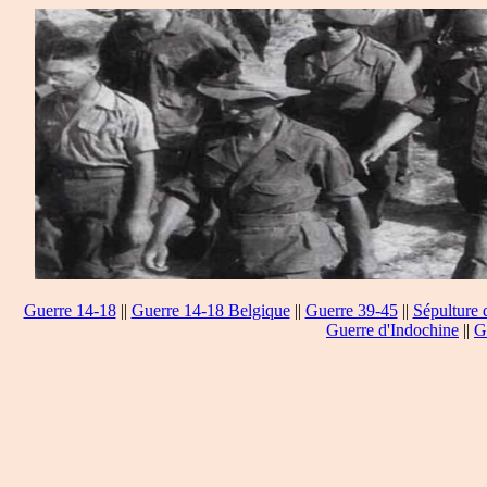
Guerre 14-18
||
Guerre 14-18 Belgique
||
Guerre 39-45
||
Sépulture 
Guerre d'Indochine
||
G