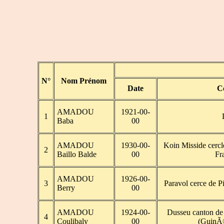
N°
Nom Prénom
Date
C
AMADOU
1921-00-
1
Baba
00
AMADOU
1930-00-
Koin Misside cerc
2
Baillo Balde
00
Fr
AMADOU
1926-00-
3
Paravol cerce de 
Berry
00
AMADOU
1924-00-
Dusseu canton de
4
Coulibaly
00
(GuinÃ©