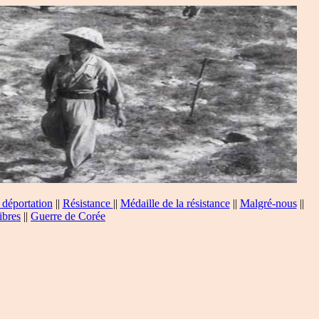
 déportation
||
Résistance
||
Médaille de la résistance
||
Malgré-nous
||
ibres
||
Guerre de Corée