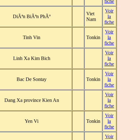
fiche
Voir
Viet
DiÃªn BiÃªn PhÃº
la
Nam
fiche
Voir
Tinh Vin
Tonkin
la
fiche
Voir
Linh Xa Kim Bich
la
fiche
Voir
Bac De Sontay
Tonkin
la
fiche
Voir
Dang Xa province Kien An
la
fiche
Voir
Yen Vi
Tonkin
la
fiche
Voir