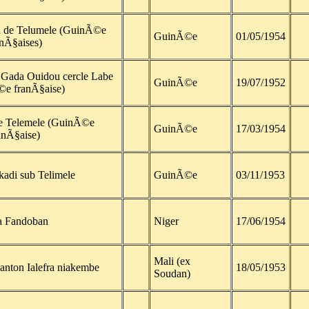
 de Telumele (GuinÃ©e
GuinÃ©e
01/05/1954
anÃ§aises)
 Gada Ouidou cercle Labe
GuinÃ©e
19/07/1952
e franÃ§aise)
le Telemele (GuinÃ©e
GuinÃ©e
17/03/1954
anÃ§aise)
kadi sub Telimele
GuinÃ©e
03/11/1953
a Fandoban
Niger
17/06/1954
Mali (ex
nton Ialefra niakembe
18/05/1953
Soudan)