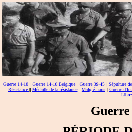
Guerre 14-18
||
Guerre 14-18 Belgique
||
Guerre 39-45
||
Sépulture de
Résistance
||
Médaille de la résistance
||
Malgré-nous
||
Guerre d'In
Libre
Guerre
PÉRIODE 