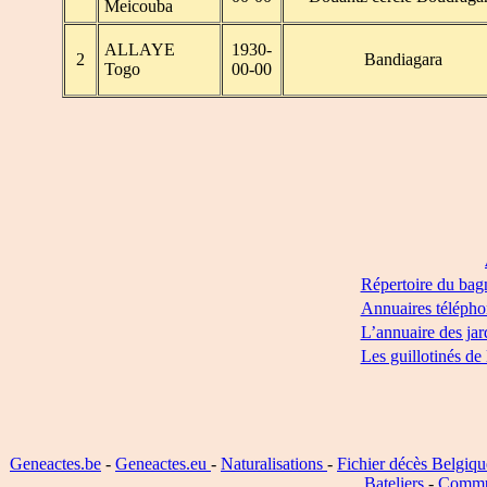
Meicouba
ALLAYE
1930-
2
Bandiagara
Togo
00-00
Répertoire du bag
Annuaires télépho
L’annuaire des jar
Les guillotinés de
Geneactes.be
-
Geneactes.eu
-
Naturalisations
-
Fichier décès Belgiqu
Bateliers
-
Commu