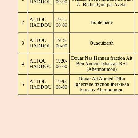
HADDOU
00-00
Ã Bellou Quit par Azelal
ALI OU
1911-
2
Boulemane
HADDOU
00-00
ALI OU
1915-
3
Ouaouizarth
HADDOU
00-00
Douar Nas Hannau fraction Ait
ALI OU
1920-
4
Ben Anneur Izharzan BAI
HADDOU
00-00
(Ahermoumou)
Douar Ait Ahmed Tribu
ALI OU
1930-
5
Ighezrane fraction Iberkikan
HADDOU
00-00
bureaux Ahermoumou