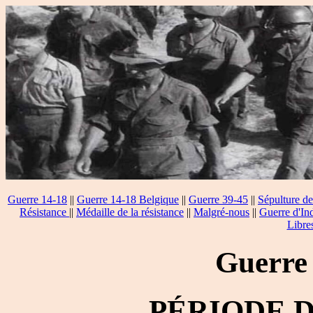
Guerre 14-18
||
Guerre 14-18 Belgique
||
Guerre 39-45
||
Sépulture de
Résistance
||
Médaille de la résistance
||
Malgré-nous
||
Guerre d'In
Libre
Guerre
PÉRIODE 