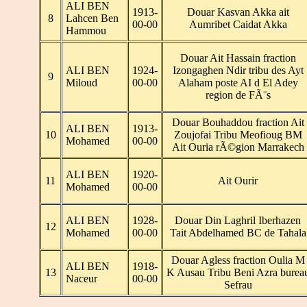
ALI BEN
1913-
Douar Kasvan Akka ait
8
Lahcen Ben
00-00
Aumribet Caidat Akka
Hammou
Douar Ait Hassain fraction
ALI BEN
1924-
Izongaghen Ndir tribu des Ayt
9
Miloud
00-00
Alaham poste AI d El Adey
region de FÃ¨s
Douar Bouhaddou fraction Ait
ALI BEN
1913-
10
Zoujofai Tribu Meofioug BM
Mohamed
00-00
Ait Ouria rÃ©gion Marrakech
ALI BEN
1920-
11
Ait Ourir
Mohamed
00-00
ALI BEN
1928-
Douar Din Laghril Iberhazen
12
Mohamed
00-00
Tait Abdelhamed BC de Tahala
Douar Agless fraction Oulia M
ALI BEN
1918-
13
K Ausau Tribu Beni Azra burea
Naceur
00-00
Sefrau