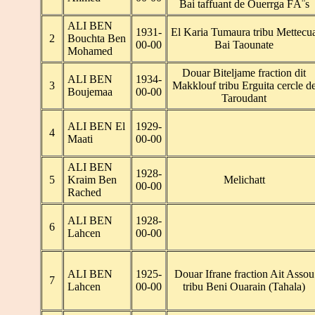
Bai taffuant de Ouerrga FÃ¨s
ALI BEN
1931-
El Karia Tumaura tribu Mettecu
2
Bouchta Ben
00-00
Bai Taounate
Mohamed
Douar Biteljame fraction dit
ALI BEN
1934-
3
Makklouf tribu Erguita cercle d
Boujemaa
00-00
Taroudant
ALI BEN El
1929-
4
Maati
00-00
ALI BEN
1928-
5
Kraim Ben
Melichatt
00-00
Rached
ALI BEN
1928-
6
Lahcen
00-00
ALI BEN
1925-
Douar Ifrane fraction Ait Assou
7
Lahcen
00-00
tribu Beni Ouarain (Tahala)