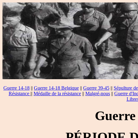
Guerre 14-18
||
Guerre 14-18 Belgique
||
Guerre 39-45
||
Sépulture de
Résistance
||
Médaille de la résistance
||
Malgré-nous
||
Guerre d'In
Libre
Guerre
PÉRIODE 