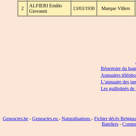
ALFIERI Emilio
2
13/03/1930
Marque Villers
Giovanni
Répertoire du bag
Annuaires télépho
L’annuaire des jar
Les guillotinés de
Geneactes.be
-
Geneactes.eu
-
Naturalisations
-
Fichier décès Belgiqu
Bateliers
-
Commu