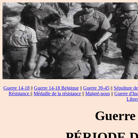
Guerre 14-18
||
Guerre 14-18 Belgique
||
Guerre 39-45
||
Sépulture de
Résistance
||
Médaille de la résistance
||
Malgré-nous
||
Guerre d'In
Libre
Guerre
PÉRIODE 