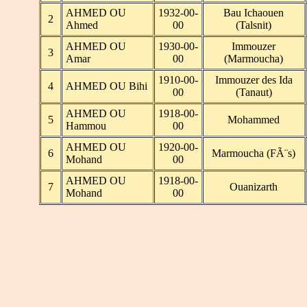
AHMED OU
1932-00-
Bau Ichaouen
2
Ahmed
00
(Talsnit)
AHMED OU
1930-00-
Immouzer
3
Amar
00
(Marmoucha)
1910-00-
Immouzer des Ida
4
AHMED OU Bihi
00
(Tanaut)
AHMED OU
1918-00-
5
Mohammed
Hammou
00
AHMED OU
1920-00-
6
Marmoucha (FÃ¨s)
Mohand
00
AHMED OU
1918-00-
7
Ouanizarth
Mohand
00