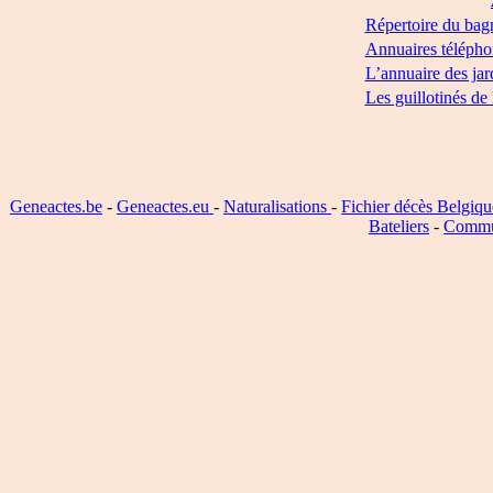
Répertoire du bag
Annuaires télépho
L’annuaire des jar
Les guillotinés de
Geneactes.be
-
Geneactes.eu
-
Naturalisations
-
Fichier décès Belgiqu
Bateliers
-
Commu