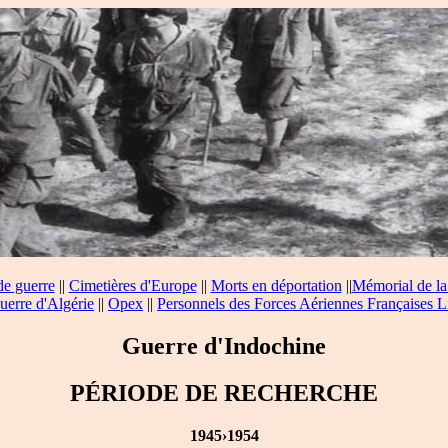
de guerre
||
Cimetières d'Europe
||
Morts en déportation
||
Mémorial de la
uerre d'Algérie
||
Opex
||
Personnels des Forces Aériennes Françaises L
Guerre d'Indochine
PÉRIODE DE RECHERCHE
1945›1954