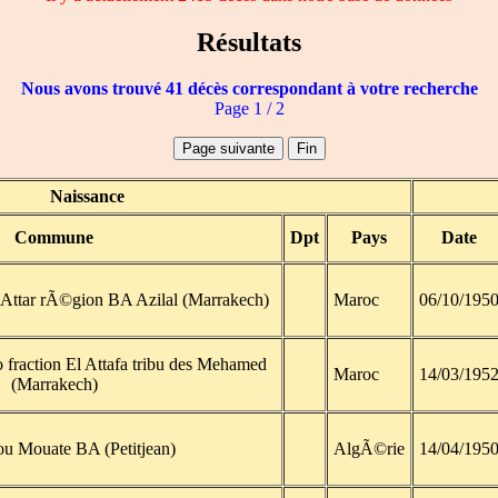
Résultats
Nous avons trouvé 41 décès correspondant à votre recherche
Page 1 / 2
Naissance
Commune
Dpt
Pays
Date
it Attar rÃ©gion BA Azilal (Marrakech)
Maroc
06/10/195
fraction El Attafa tribu des Mehamed
Maroc
14/03/195
(Marrakech)
u Mouate BA (Petitjean)
AlgÃ©rie
14/04/195