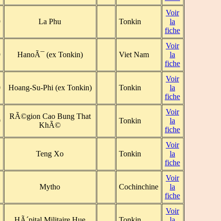
Voir
9
La Phu
Tonkin
la
fiche
Voir
9
HanoÃ¯ (ex Tonkin)
Viet Nam
la
fiche
Voir
0
Hoang-Su-Phi (ex Tonkin)
Tonkin
la
fiche
Voir
RÃ©gion Cao Bung That
0
Tonkin
la
KhÃ©
fiche
Voir
1
Teng Xo
Tonkin
la
fiche
Voir
1
Mytho
Cochinchine
la
fiche
Voir
1
HÃ´pital Militaire Hue
Tonkin
la