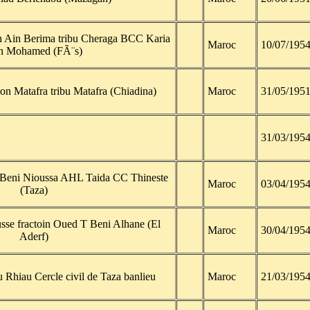
n Ain Berima tribu Cheraga BCC Karia
Maroc
10/07/195
n Mohamed (FÃ¨s)
ion Matafra tribu Matafra (Chiadina)
Maroc
31/05/195
31/03/195
 Beni Nioussa AHL Taida CC Thineste
Maroc
03/04/195
(Taza)
e fractoin Oued T Beni Alhane (El
Maroc
30/04/195
Aderf)
u Rhiau Cercle civil de Taza banlieu
Maroc
21/03/195