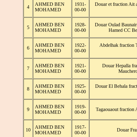
AHMED BEN
1931-
Douar et fraction Ait 
4
MOHAMED
00-00
AHMED BEN
1928-
Douar Oulad Baunair 
5
MOHAMED
00-00
Hamed CC Ben
AHMED BEN
1922-
Abdelhak fraction T
6
MOHAMED
00-00
AHMED BEN
1921-
Douar Hepalla fra
7
MOHAMED
00-00
Mauchero
AHMED BEN
1925-
Douar El Behala fract
8
MOHAMED
00-00
AHMED BEN
1919-
9
Tagaouaout fraction
MOHAMED
00-00
AHMED BEN
1917-
10
Douar Fraz
MOHAMED
00-00