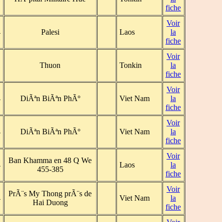
fiche
Voir
4
Palesi
Laos
la
fiche
Voir
1
Thuon
Tonkin
la
fiche
Voir
4
DiÃªn BiÃªn PhÃº
Viet Nam
la
fiche
Voir
4
DiÃªn BiÃªn PhÃº
Viet Nam
la
fiche
Voir
Ban Khamma en 48 Q We
4
Laos
la
455-385
fiche
Voir
PrÃ¨s My Thong prÃ¨s de
4
Viet Nam
la
Hai Duong
fiche