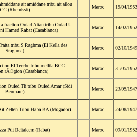
ahmiddane ait amiddane tribu ait allou
Maroc
15/04/195
CC (Rhemissit)
a fraction Oulad Attau tribu Oulad U
Maroc
14/02/195
i Hamed Rabat (Casablanca)
raita tribu S Raghma (El Kella des
Maroc
02/10/194
Sraghma)
ction El Terche tribu mellila BCC
Maroc
31/05/195
n rÃ©gion (Casablanca)
ion Ouled Tli tribu Ouled Amar (Sidi
Maroc
23/05/194
Benmaur)
 Ait Zelten Tribu Haba BA (Mogador)
Maroc
24/08/194
za Ptit Beltaicem (Rabat)
Maroc
09/01/195