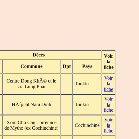
Décès
Voir
la
Commune
Dpt
Pays
fiche
Voir
Centre Dong KhÃ© et le
0
Tonkin
la
col Lung Phai
fiche
Voir
2
HÃ´pital Nam Dinh
Tonkin
la
fiche
Voir
Xom Cho Cau - province
0
Cochinchine
la
de Mytho (ex Cochinchine)
fiche