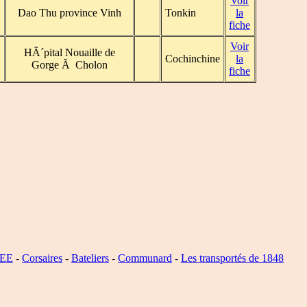
Voir
1
Dao Thu province Vinh
Tonkin
la
fiche
Voir
HÃ´pital Nouaille de
2
Cochinchine
la
Gorge Ã Cholon
fiche
SEE
-
Corsaires
-
Bateliers
-
Communard
-
Les transportés de 1848