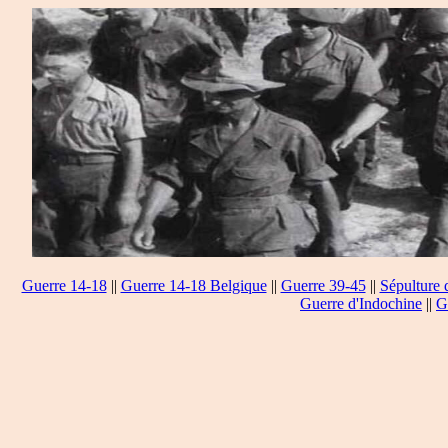
Guerre 14-18
||
Guerre 14-18 Belgique
||
Guerre 39-45
||
Sépulture 
Guerre d'Indochine
||
G