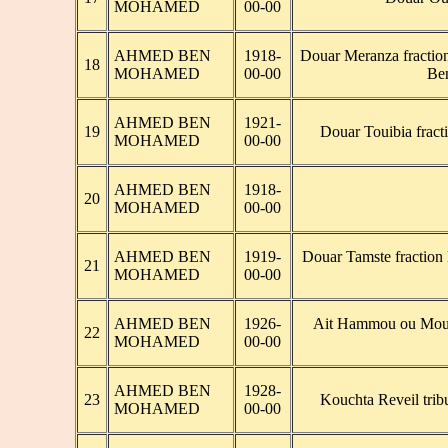
MOHAMED
00-00
AHMED BEN
1918-
Douar Meranza fractio
18
MOHAMED
00-00
Be
AHMED BEN
1921-
19
Douar Touibia fract
MOHAMED
00-00
AHMED BEN
1918-
20
MOHAMED
00-00
AHMED BEN
1919-
Douar Tamste fraction
21
MOHAMED
00-00
AHMED BEN
1926-
Ait Hammou ou Mouss
22
MOHAMED
00-00
AHMED BEN
1928-
23
Kouchta Reveil trib
MOHAMED
00-00