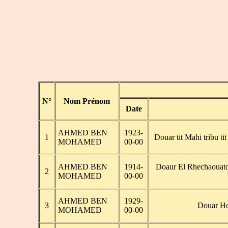
N°
Nom Prénom
Date
AHMED BEN
1923-
1
Douar tit Mahi tribu t
MOHAMED
00-00
AHMED BEN
1914-
Doaur El Rhechaouato 
2
MOHAMED
00-00
AHMED BEN
1929-
3
Douar Ho
MOHAMED
00-00