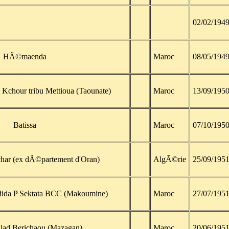
02/02/194
HÃ©maenda
Maroc
08/05/194
 Kchour tribu Mettioua (Taounate)
Maroc
13/09/195
Batissa
Maroc
07/10/195
r (ex dÃ©partement d'Oran)
AlgÃ©rie
25/09/195
dida P Sektata BCC (Makoumine)
Maroc
27/07/195
lad Berichaou (Mazagan)
Maroc
20/06/195