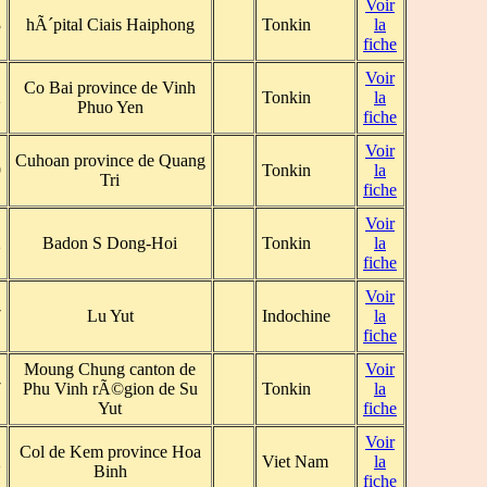
Voir
3
hÃ´pital Ciais Haiphong
Tonkin
la
fiche
Voir
Co Bai province de Vinh
2
Tonkin
la
Phuo Yen
fiche
Voir
Cuhoan province de Quang
9
Tonkin
la
Tri
fiche
Voir
2
Badon S Dong-Hoi
Tonkin
la
fiche
Voir
7
Lu Yut
Indochine
la
fiche
Moung Chung canton de
Voir
7
Phu Vinh rÃ©gion de Su
Tonkin
la
Yut
fiche
Voir
Col de Kem province Hoa
2
Viet Nam
la
Binh
fiche