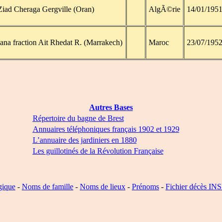
iad Cheraga Gergville (Oran)
AlgÃ©rie
14/01/195
ana fraction Ait Rhedat R. (Marrakech)
Maroc
23/07/195
Autres Bases
Répertoire du bagne de Brest
Annuaires téléphoniques français 1902 et 1929
L’annuaire des jardiniers en 1880
Les guillotinés de la Révolution Française
gique
-
Noms de famille
-
Noms de lieux
-
Prénoms
-
Fichier décès IN