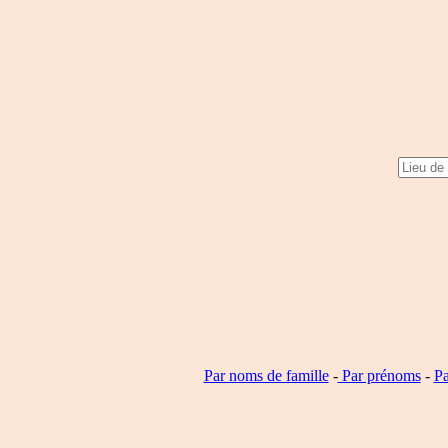
Par noms de famille
-
Par prénoms
-
Pa