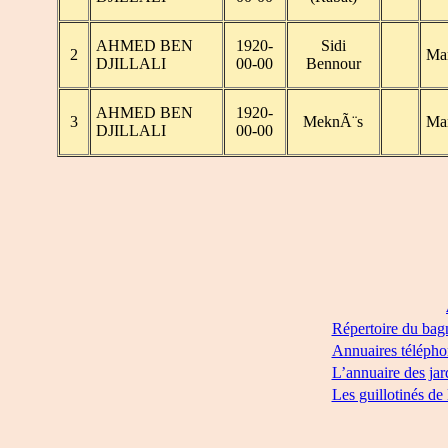
AHMED BEN
1920-
Sidi
2
Ma
DJILLALI
00-00
Bennour
AHMED BEN
1920-
3
MeknÃ¨s
Ma
DJILLALI
00-00
Répertoire du bag
Annuaires télépho
L’annuaire des jar
Les guillotinés de