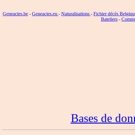
Geneactes.be
-
Geneactes.eu
-
Naturalisations
-
Fichier décès Belgiqu
Bateliers
-
Commu
Bases de don