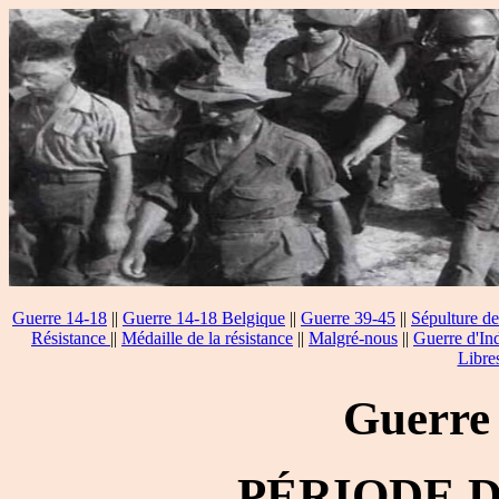
Guerre 14-18
||
Guerre 14-18 Belgique
||
Guerre 39-45
||
Sépulture de
Résistance
||
Médaille de la résistance
||
Malgré-nous
||
Guerre d'In
Libre
Guerre
PÉRIODE 