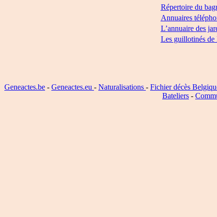
Répertoire du bag
Annuaires télépho
L’annuaire des jar
Les guillotinés de
Geneactes.be
-
Geneactes.eu
-
Naturalisations
-
Fichier décès Belgiqu
Bateliers
-
Commu