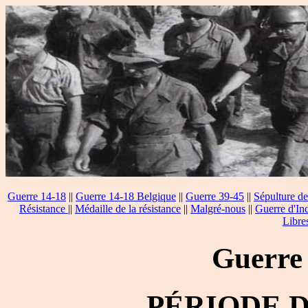
Guerre 14-18
||
Guerre 14-18 Belgique
||
Guerre 39-45
||
Sépulture de
Résistance
||
Médaille de la résistance
||
Malgré-nous
||
Guerre d'In
Libre
Guerre
PÉRIODE 