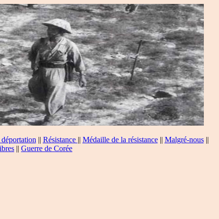
 déportation
||
Résistance
||
Médaille de la résistance
||
Malgré-nous
||
ibres
||
Guerre de Corée