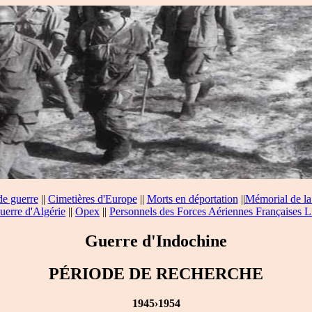
de guerre
||
Cimetières d'Europe
||
Morts en déportation
||
Mémorial de la
uerre d'Algérie
||
Opex
||
Personnels des Forces Aériennes Françaises L
Guerre d'Indochine
PÉRIODE DE RECHERCHE
1945›1954