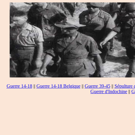
Guerre 14-18
||
Guerre 14-18 Belgique
||
Guerre 39-45
||
Sépulture 
Guerre d'Indochine
||
G