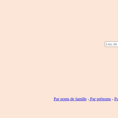
Par noms de famille
-
Par prénoms
-
Pa