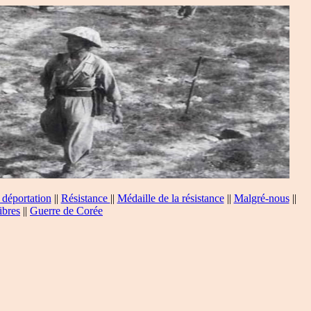
 déportation
||
Résistance
||
Médaille de la résistance
||
Malgré-nous
||
ibres
||
Guerre de Corée