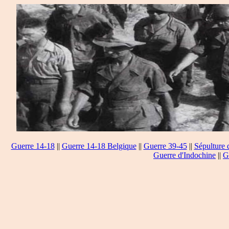
Guerre 14-18
||
Guerre 14-18 Belgique
||
Guerre 39-45
||
Sépulture 
Guerre d'Indochine
||
G