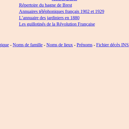
Répertoire du bagne de Brest
Annuaires téléphoniques français 1902 et 1929
L’annuaire des jardiniers en 1880
Les guillotinés de la Révolution Française
gique
-
Noms de famille
-
Noms de lieux
-
Prénoms
-
Fichier décès IN