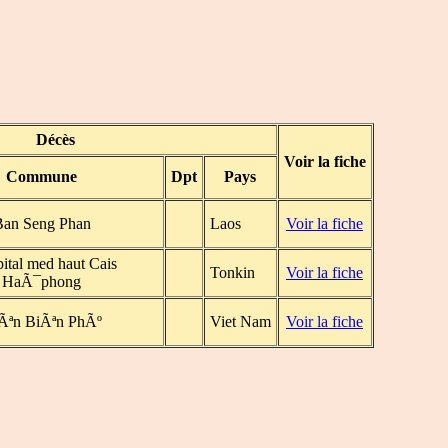
Décès
Voir la fiche
Commune
Dpt
Pays
Ban Seng Phan
Laos
Voir la fiche
ital med haut Cais
Tonkin
Voir la fiche
HaÃ¯phong
Ãªn BiÃªn PhÃº
Viet Nam
Voir la fiche