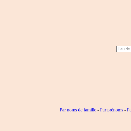
Par noms de famille
-
Par prénoms
-
Pa