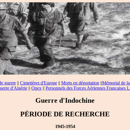
de guerre
||
Cimetières d'Europe
||
Morts en déportation
||
Mémorial de la
uerre d'Algérie
||
Opex
||
Personnels des Forces Aériennes Françaises L
Guerre d'Indochine
PÉRIODE DE RECHERCHE
1945›1954