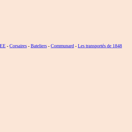
SEE
-
Corsaires
-
Bateliers
-
Communard
-
Les transportés de 1848