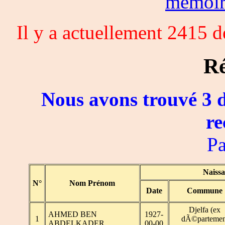
memoi
Il y a actuellement 2415 
Ré
Nous avons trouvé 3 d
re
Pa
Naiss
N°
Nom Prénom
Date
Commune
Djelfa (ex
AHMED BEN
1927-
1
dÃ©partemen
ABDELKADER
00-00