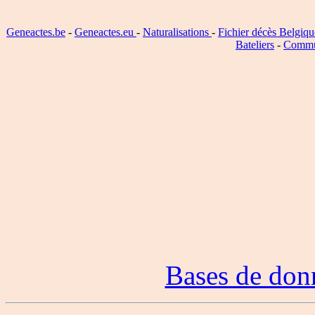
Geneactes.be
-
Geneactes.eu
-
Naturalisations
-
Fichier décès Belgiqu
Bateliers
-
Commu
Bases de don