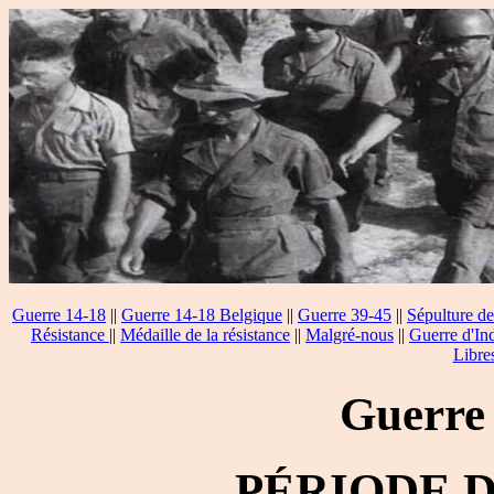
Guerre 14-18
||
Guerre 14-18 Belgique
||
Guerre 39-45
||
Sépulture de
Résistance
||
Médaille de la résistance
||
Malgré-nous
||
Guerre d'In
Libre
Guerre
PÉRIODE 