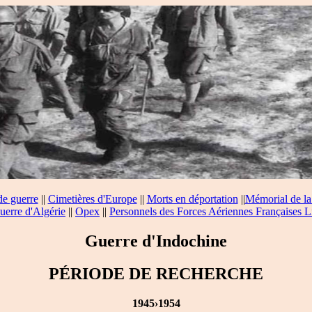
de guerre
||
Cimetières d'Europe
||
Morts en déportation
||
Mémorial de la
uerre d'Algérie
||
Opex
||
Personnels des Forces Aériennes Françaises L
Guerre d'Indochine
PÉRIODE DE RECHERCHE
1945›1954