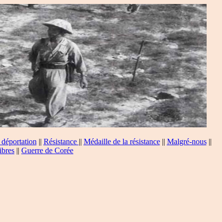
 déportation
||
Résistance
||
Médaille de la résistance
||
Malgré-nous
||
ibres
||
Guerre de Corée