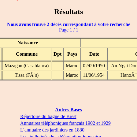
Résultats
Nous avons trouvé 2 décès correspondant à votre recherche
Page 1 / 1
Naissance
Commune
Dpt
Pays
Date
Mazagan (Casablanca)
Maroc
02/09/1950
An Ngai Don
Tissa (FÃ¨s)
Maroc
11/06/1954
HanoÃ¯ 
Autres Bases
Répertoire du bagne de Brest
Annuaires téléphoniques français 1902 et 1929
L’annuaire des jardiniers en 1880
Les guillotinés de la Révolution Française