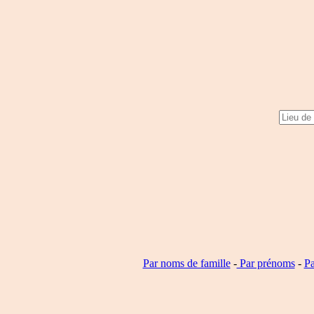
Par noms de famille
-
Par prénoms
-
Pa