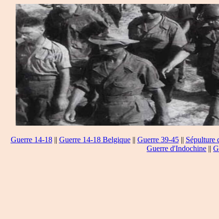
Guerre 14-18
||
Guerre 14-18 Belgique
||
Guerre 39-45
||
Sépulture 
Guerre d'Indochine
||
G