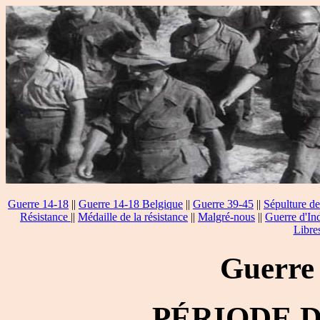
Guerre 14-18
||
Guerre 14-18 Belgique
||
Guerre 39-45
||
Sépulture de
Résistance
||
Médaille de la résistance
||
Malgré-nous
||
Guerre d'In
Libre
Guerre
PÉRIODE 