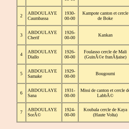
ABDOULAYE
1930-
Kampote canton et cercle
2
Caumbassa
00-00
de Boke
ABDOULAYE
1926-
3
Kankan
Cherif
00-00
ABDOULAYE
1926-
Foulasso cercle de Mali
4
Diallo
00-00
(GuinÃ©e franÃ§aise)
ABDOULAYE
1929-
5
Bougoumi
Samake
00-00
ABDOULAYE
1931-
Missi de canton et cercle d
6
Sana
00-00
LabbÃ©
ABDOULAYE
1924-
Koubala cercle de Kaya
7
SorÃ©
00-00
(Haute Volta)