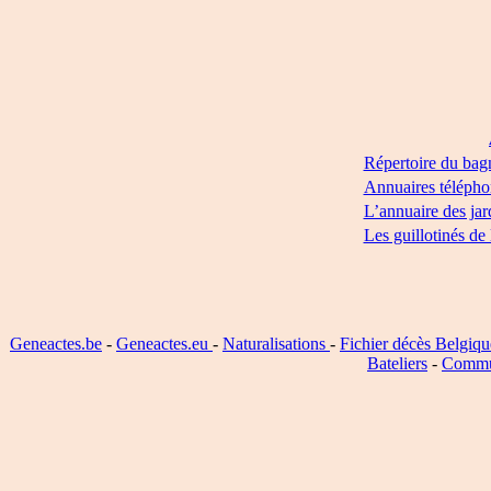
Répertoire du bag
Annuaires télépho
L’annuaire des jar
Les guillotinés de
Geneactes.be
-
Geneactes.eu
-
Naturalisations
-
Fichier décès Belgiqu
Bateliers
-
Commu