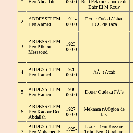
Ben Abdallah
00-00
Beni Fekkous annexe de
Babr El M Rouy
ABDESSELEM
1911-
Douar Ouled Abbau
2
Ben Ahmed
00-00
BCC de Taza
ABDESSELEM
1923-
3
Ben Bihi ou
00-00
Messaoud
ABDESSELEM
1928-
4
AÃ¯t Attab
Ben Hamed
00-00
ABDESSELEM
1930-
5
Douar Oudaga FÃ¨s
Ben Hamen
00-00
ABDESSELEM
1927-
Meknasa rÃ©gion de
6
Ben Kadour Ben
00-00
Taza
Abdallah
ABDESSELEM
Douar Beni Kissane
1925-
7
Ben Mohamed El
Tribu Beni Ouraiguet