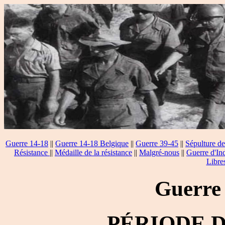
Guerre 14-18
||
Guerre 14-18 Belgique
||
Guerre 39-45
||
Sépulture de
Résistance
||
Médaille de la résistance
||
Malgré-nous
||
Guerre d'In
Libre
Guerre
PÉRIODE 