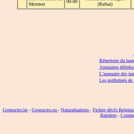
00-00
Mernissi
(Rafsai)
Répertoire du bag
Annuaires télépho
L’annuaire des jar
Les guillotinés de
Geneactes.be
-
Geneactes.eu
-
Naturalisations
-
Fichier décès Belgiqu
Bateliers
-
Commu