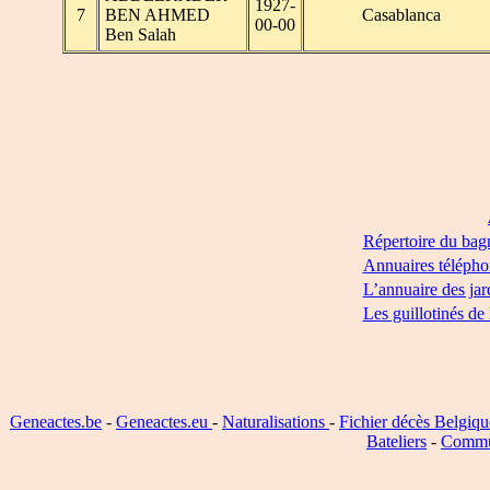
1927-
7
BEN AHMED
Casablanca
00-00
Ben Salah
Répertoire du bag
Annuaires télépho
L’annuaire des jar
Les guillotinés de
Geneactes.be
-
Geneactes.eu
-
Naturalisations
-
Fichier décès Belgiqu
Bateliers
-
Commu