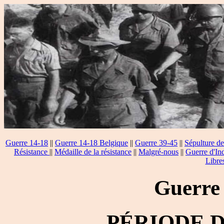
Guerre 14-18
||
Guerre 14-18 Belgique
||
Guerre 39-45
||
Sépulture de
Résistance
||
Médaille de la résistance
||
Malgré-nous
||
Guerre d'In
Libre
Guerre
PÉRIODE 