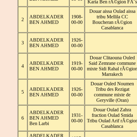
Karia Ben rÃ©gion FÃ¨s
Douar aissa Oulad aissa
ABDELKADER
1908-
tribu Mellila CC
2
BEN AHMED
00-00
Boucheran rÃ©gion
Casablanca
ABDELKADER
1926-
3
BEN AHMED
00-00
Douar Clitaouna Ouled
ABDELKADER
1919-
Said Zemrane commune
4
BEN AHMED
00-00
mixte Sidi Rahal rÃ©gio
Marrakech
Douar Ouled Noumen
ABDELKADER
1926-
Tribu des Rezigat
5
BEN AHMED
00-00
commune mixte de
Geryville (Oran)
Douar Oulad Zahra
ABDELKADER
1931-
fraction Oulad Smida
6
BEN AHMED
00-00
Tribu Oulad Arif rÃ©gio
Ben Larbi
Casablanca
ABDELKADER