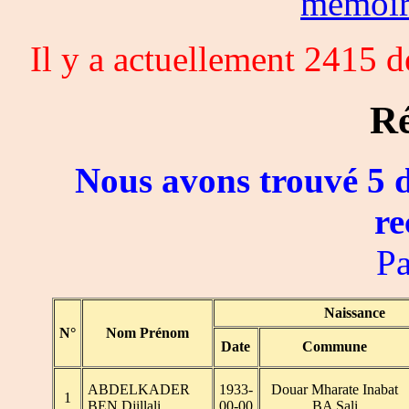
memoi
Il y a actuellement 2415 
Ré
Nous avons trouvé 5 d
re
Pa
Naissance
N°
Nom Prénom
Date
Commune
ABDELKADER
1933-
Douar Mharate Inabat
1
BEN Djillali
00-00
BA Sali