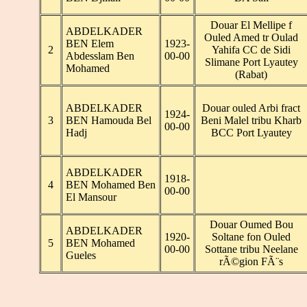
Douar El Mellipe f
ABDELKADER
Ouled Amed tr Oulad
BEN Elem
1923-
2
Yahifa CC de Sidi
Abdesslam Ben
00-00
Slimane Port Lyautey
Mohamed
(Rabat)
ABDELKADER
Douar ouled Arbi fract
1924-
3
BEN Hamouda Bel
Beni Malel tribu Kharb
00-00
Hadj
BCC Port Lyautey
ABDELKADER
1918-
4
BEN Mohamed Ben
00-00
El Mansour
Douar Oumed Bou
ABDELKADER
1920-
Soltane fon Ouled
5
BEN Mohamed
00-00
Sottane tribu Neelane
Gueles
rÃ©gion FÃ¨s