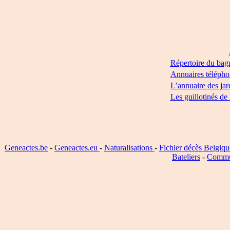
Répertoire du bag
Annuaires télépho
L’annuaire des jar
Les guillotinés de
Geneactes.be
-
Geneactes.eu
-
Naturalisations
-
Fichier décès Belgiqu
Bateliers
-
Commu