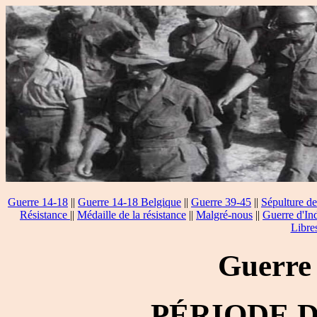
Guerre 14-18
||
Guerre 14-18 Belgique
||
Guerre 39-45
||
Sépulture de
Résistance
||
Médaille de la résistance
||
Malgré-nous
||
Guerre d'In
Libre
Guerre
PÉRIODE 