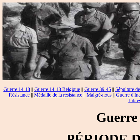
Guerre 14-18
||
Guerre 14-18 Belgique
||
Guerre 39-45
||
Sépulture de
Résistance
||
Médaille de la résistance
||
Malgré-nous
||
Guerre d'In
Libre
Guerre
PÉRIODE 