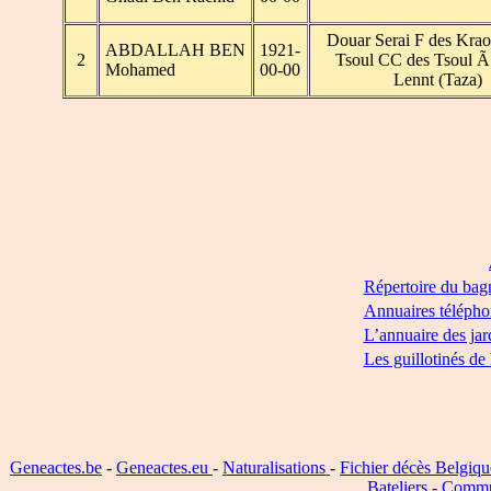
Douar Serai F des Krao
ABDALLAH BEN
1921-
2
Tsoul CC des Tsoul 
Mohamed
00-00
Lennt (Taza)
Répertoire du bag
Annuaires télépho
L’annuaire des jar
Les guillotinés de
Geneactes.be
-
Geneactes.eu
-
Naturalisations
-
Fichier décès Belgiqu
Bateliers
-
Commu