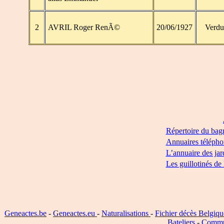
2
AVRIL Roger RenÃ©
20/06/1927
Verd
Répertoire du bag
Annuaires télépho
L’annuaire des jar
Les guillotinés de
Geneactes.be
-
Geneactes.eu
-
Naturalisations
-
Fichier décès Belgiqu
Bateliers
-
Commu