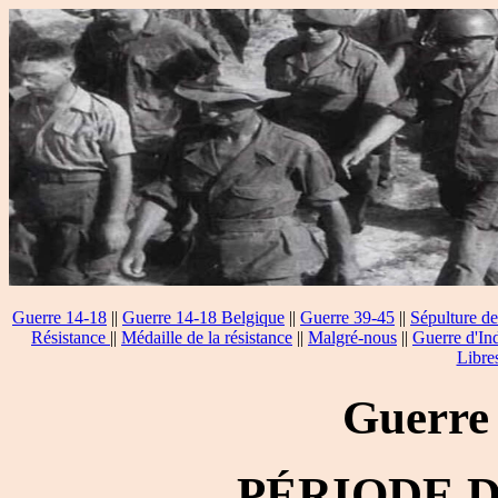
Guerre 14-18
||
Guerre 14-18 Belgique
||
Guerre 39-45
||
Sépulture de
Résistance
||
Médaille de la résistance
||
Malgré-nous
||
Guerre d'In
Libre
Guerre
PÉRIODE 