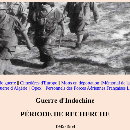
de guerre
||
Cimetières d'Europe
||
Morts en déportation
||
Mémorial de la
uerre d'Algérie
||
Opex
||
Personnels des Forces Aériennes Françaises L
Guerre d'Indochine
PÉRIODE DE RECHERCHE
1945›1954