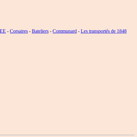
SEE
-
Corsaires
-
Bateliers
-
Communard
-
Les transportés de 1848