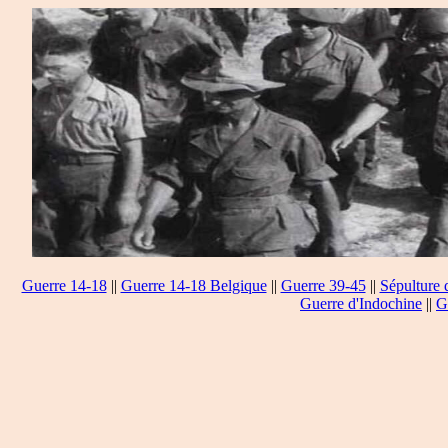
Guerre 14-18
||
Guerre 14-18 Belgique
||
Guerre 39-45
||
Sépulture 
Guerre d'Indochine
||
G