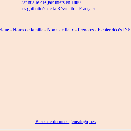
L’annuaire des jardiniers en 1880
Les guillotinés de la Révolution Française
gique
-
Noms de famille
-
Noms de lieux
-
Prénoms
-
Fichier décès IN
Bases de données généalogiques