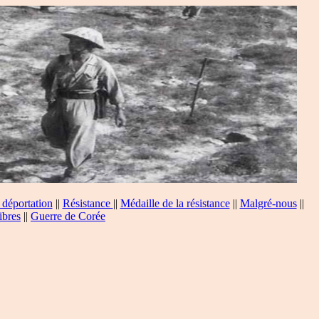
 déportation
||
Résistance
||
Médaille de la résistance
||
Malgré-nous
||
ibres
||
Guerre de Corée