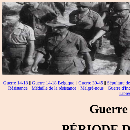
Guerre 14-18
||
Guerre 14-18 Belgique
||
Guerre 39-45
||
Sépulture de
Résistance
||
Médaille de la résistance
||
Malgré-nous
||
Guerre d'In
Libre
Guerre
PÉRIODE 