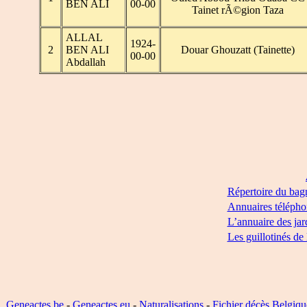
BEN ALI
00-00
Tainet rÃ©gion Taza
ALLAL
1924-
2
BEN ALI
Douar Ghouzatt (Tainette)
00-00
Abdallah
Répertoire du bag
Annuaires télépho
L’annuaire des jar
Les guillotinés de
Geneactes.be
-
Geneactes.eu
-
Naturalisations
-
Fichier décès Belgiqu