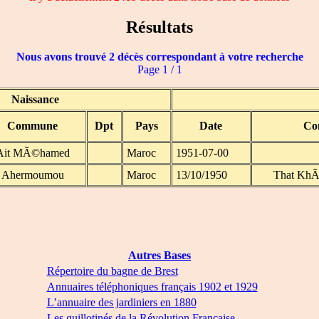
Résultats
Nous avons trouvé 2 décès correspondant à votre recherche
Page 1 / 1
Naissance
Commune
Dpt
Pays
Date
Co
Ait MÃ©hamed
Maroc
1951-07-00
Ahermoumou
Maroc
13/10/1950
That KhÃ
Autres Bases
Répertoire du bagne de Brest
Annuaires téléphoniques français 1902 et 1929
L’annuaire des jardiniers en 1880
Les guillotinés de la Révolution Française