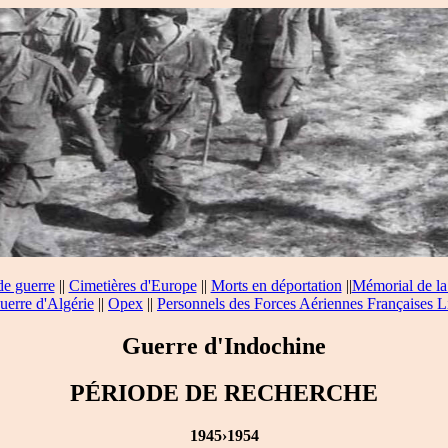
de guerre
||
Cimetières d'Europe
||
Morts en déportation
||
Mémorial de la
uerre d'Algérie
||
Opex
||
Personnels des Forces Aériennes Françaises L
Guerre d'Indochine
PÉRIODE DE RECHERCHE
1945›1954