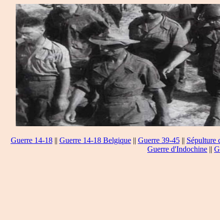
Guerre 14-18
||
Guerre 14-18 Belgique
||
Guerre 39-45
||
Sépulture 
Guerre d'Indochine
||
G