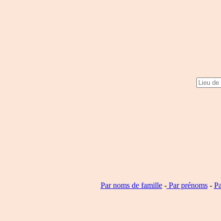
Par noms de famille
-
Par prénoms
-
Pa