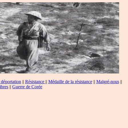
 déportation
||
Résistance
||
Médaille de la résistance
||
Malgré-nous
||
ibres
||
Guerre de Corée