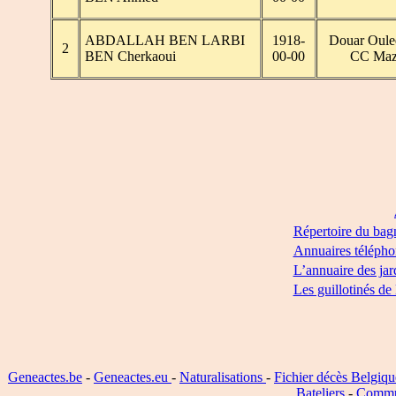
ABDALLAH BEN LARBI
1918-
Douar Oule
2
BEN Cherkaoui
00-00
CC Maz
Répertoire du bag
Annuaires télépho
L’annuaire des jar
Les guillotinés de
Geneactes.be
-
Geneactes.eu
-
Naturalisations
-
Fichier décès Belgiqu
Bateliers
-
Commu