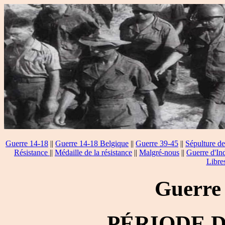
Guerre 14-18
||
Guerre 14-18 Belgique
||
Guerre 39-45
||
Sépulture de
Résistance
||
Médaille de la résistance
||
Malgré-nous
||
Guerre d'In
Libre
Guerre
PÉRIODE 