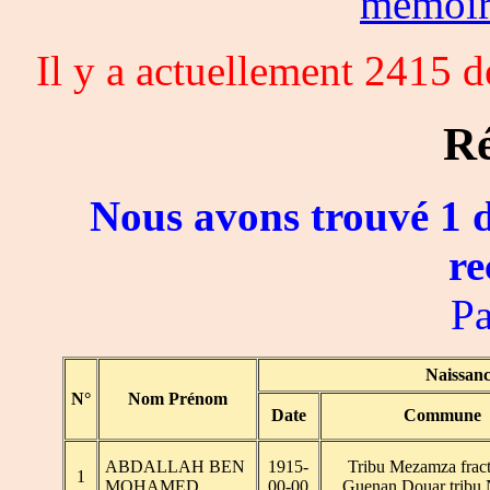
memoi
Il y a actuellement 2415 
Ré
Nous avons trouvé 1 d
re
Pa
Naissan
N°
Nom Prénom
Date
Commune
ABDALLAH BEN
1915-
Tribu Mezamza frac
1
MOHAMED
00-00
Guenan Douar tribu