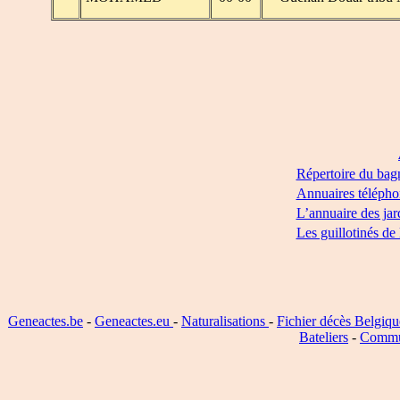
Répertoire du bag
Annuaires télépho
L’annuaire des jar
Les guillotinés de
Geneactes.be
-
Geneactes.eu
-
Naturalisations
-
Fichier décès Belgiqu
Bateliers
-
Commu