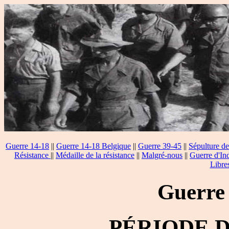
Guerre 14-18
||
Guerre 14-18 Belgique
||
Guerre 39-45
||
Sépulture de
Résistance
||
Médaille de la résistance
||
Malgré-nous
||
Guerre d'In
Libre
Guerre
PÉRIODE 