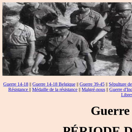
Guerre 14-18
||
Guerre 14-18 Belgique
||
Guerre 39-45
||
Sépulture de
Résistance
||
Médaille de la résistance
||
Malgré-nous
||
Guerre d'In
Libre
Guerre
PÉRIODE 