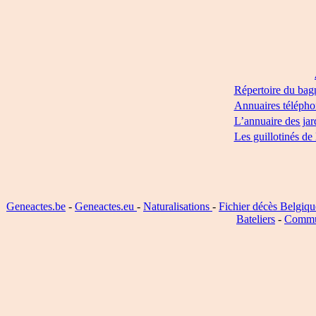
Répertoire du bag
Annuaires télépho
L’annuaire des jar
Les guillotinés de
Geneactes.be
-
Geneactes.eu
-
Naturalisations
-
Fichier décès Belgiqu
Bateliers
-
Commu