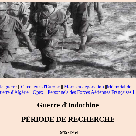
de guerre
||
Cimetières d'Europe
||
Morts en déportation
||
Mémorial de la
uerre d'Algérie
||
Opex
||
Personnels des Forces Aériennes Françaises L
Guerre d'Indochine
PÉRIODE DE RECHERCHE
1945›1954