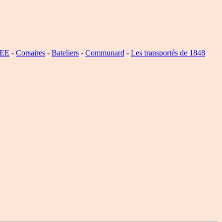
SEE
-
Corsaires
-
Bateliers
-
Communard
-
Les transportés de 1848