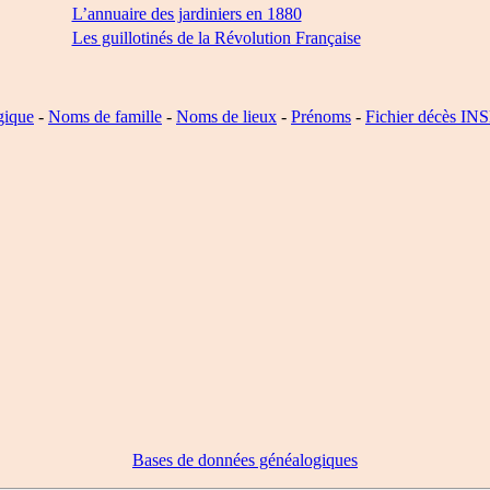
L’annuaire des jardiniers en 1880
Les guillotinés de la Révolution Française
gique
-
Noms de famille
-
Noms de lieux
-
Prénoms
-
Fichier décès IN
Bases de données généalogiques