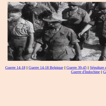
Guerre 14-18
||
Guerre 14-18 Belgique
||
Guerre 39-45
||
Sépulture 
Guerre d'Indochine
||
G