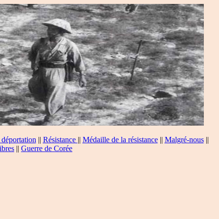
 déportation
||
Résistance
||
Médaille de la résistance
||
Malgré-nous
||
ibres
||
Guerre de Corée