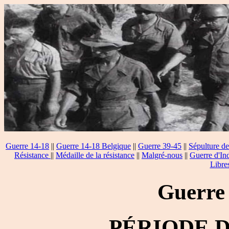
Guerre 14-18
||
Guerre 14-18 Belgique
||
Guerre 39-45
||
Sépulture de
Résistance
||
Médaille de la résistance
||
Malgré-nous
||
Guerre d'In
Libre
Guerre
PÉRIODE 