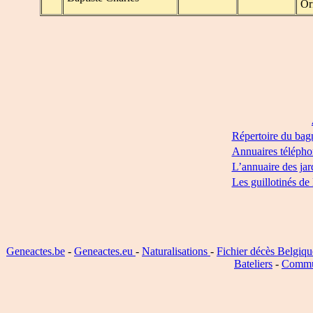
Or
Répertoire du bag
Annuaires télépho
L’annuaire des jar
Les guillotinés de
Geneactes.be
-
Geneactes.eu
-
Naturalisations
-
Fichier décès Belgiqu
Bateliers
-
Commu