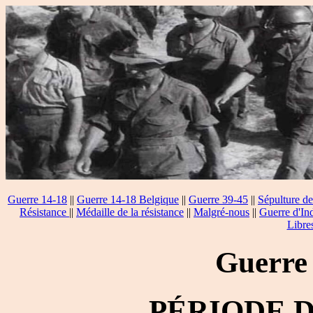
Guerre 14-18
||
Guerre 14-18 Belgique
||
Guerre 39-45
||
Sépulture de
Résistance
||
Médaille de la résistance
||
Malgré-nous
||
Guerre d'In
Libre
Guerre
PÉRIODE 