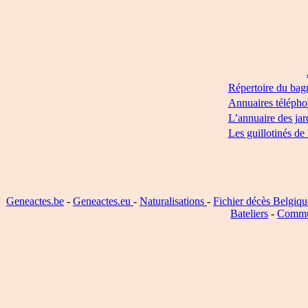
Répertoire du bag
Annuaires télépho
L’annuaire des jar
Les guillotinés de
Geneactes.be
-
Geneactes.eu
-
Naturalisations
-
Fichier décès Belgiqu
Bateliers
-
Commu