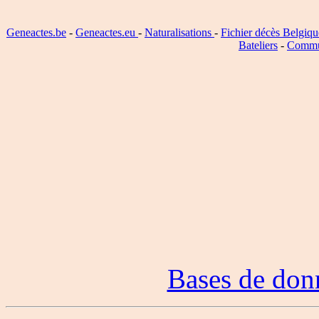
Geneactes.be
-
Geneactes.eu
-
Naturalisations
-
Fichier décès Belgiqu
Bateliers
-
Commu
Bases de don