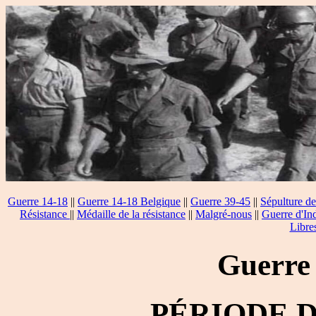
Guerre 14-18
||
Guerre 14-18 Belgique
||
Guerre 39-45
||
Sépulture de
Résistance
||
Médaille de la résistance
||
Malgré-nous
||
Guerre d'In
Libre
Guerre
PÉRIODE 