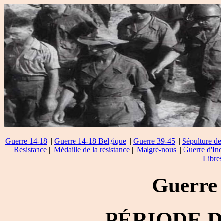
Guerre 14-18
||
Guerre 14-18 Belgique
||
Guerre 39-45
||
Sépulture de
Résistance
||
Médaille de la résistance
||
Malgré-nous
||
Guerre d'In
Libre
Guerre
PÉRIODE 