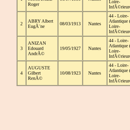
Loire-
Roger
InfÃ©rieur
44 - Loire-
ABRY Albert
Atlantique 
2
08/03/1913
Nantes
EugÃ¨ne
Loire-
InfÃ©rieur
44 - Loire-
ANIZAN
Atlantique 
3
Edouard
19/05/1927
Nantes
Loire-
AndrÃ©
InfÃ©rieur
44 - Loire-
AUGUSTE
Atlantique 
4
Gilbert
10/08/1923
Nantes
Loire-
RenÃ©
InfÃ©rieur