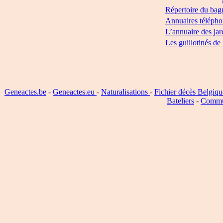
Répertoire du bag
Annuaires télépho
L’annuaire des jar
Les guillotinés de
Geneactes.be
-
Geneactes.eu
-
Naturalisations
-
Fichier décès Belgiqu
Bateliers
-
Commu