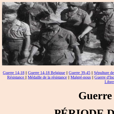
Guerre 14-18
||
Guerre 14-18 Belgique
||
Guerre 39-45
||
Sépulture de
Résistance
||
Médaille de la résistance
||
Malgré-nous
||
Guerre d'In
Libre
Guerre
PÉRIODE 