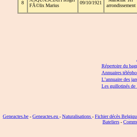
8
09/10/1921
FÃ©lix Marius
arrondissement
Répertoire du bag
Annuaires télépho
L’annuaire des jar
Les guillotinés de
Geneactes.be
-
Geneactes.eu
-
Naturalisations
-
Fichier décès Belgiqu
Bateliers
-
Commu