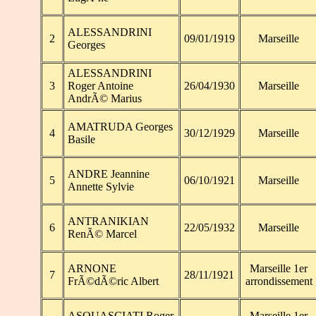
ALESSANDRINI
2
09/01/1919
Marseille
Georges
ALESSANDRINI
3
Roger Antoine
26/04/1930
Marseille
AndrÃ© Marius
AMATRUDA Georges
4
30/12/1929
Marseille
Basile
ANDRE Jeannine
5
06/10/1921
Marseille
Annette Sylvie
ANTRANIKIAN
6
22/05/1932
Marseille
RenÃ© Marcel
ARNONE
Marseille 1er
7
28/11/1921
FrÃ©dÃ©ric Albert
arrondissement
ASQUASCIATI Roger
Marseille 1er