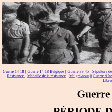
Guerre 14-18
||
Guerre 14-18 Belgique
||
Guerre 39-45
||
Sépulture de
Résistance
||
Médaille de la résistance
||
Malgré-nous
||
Guerre d'In
Libre
Guerre
PÉRIODE 