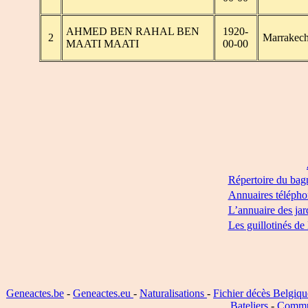
AHMED BEN RAHAL BEN
1920-
2
Marrakec
MAATI MAATI
00-00
Répertoire du bag
Annuaires télépho
L’annuaire des jar
Les guillotinés de
Geneactes.be
-
Geneactes.eu
-
Naturalisations
-
Fichier décès Belgiqu
Bateliers
-
Commu