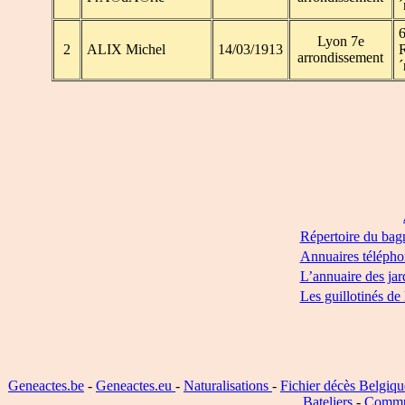
´
6
Lyon 7e
2
ALIX Michel
14/03/1913
arrondissement
´
Répertoire du bag
Annuaires télépho
L’annuaire des jar
Les guillotinés de
Geneactes.be
-
Geneactes.eu
-
Naturalisations
-
Fichier décès Belgiqu
Bateliers
-
Commu