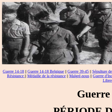
Guerre 14-18
||
Guerre 14-18 Belgique
||
Guerre 39-45
||
Sépulture de
Résistance
||
Médaille de la résistance
||
Malgré-nous
||
Guerre d'In
Libre
Guerre
PÉRIODE 