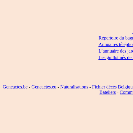
Répertoire du bag
Annuaires télépho
L’annuaire des jar
Les guillotinés de
Geneactes.be
-
Geneactes.eu
-
Naturalisations
-
Fichier décès Belgiqu
Bateliers
-
Commu