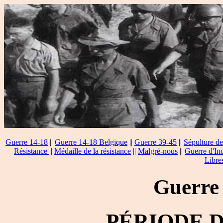
Guerre 14-18
||
Guerre 14-18 Belgique
||
Guerre 39-45
||
Sépulture de
Résistance
||
Médaille de la résistance
||
Malgré-nous
||
Guerre d'In
Libre
Guerre
PÉRIODE 