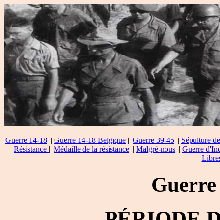
Guerre 14-18
||
Guerre 14-18 Belgique
||
Guerre 39-45
||
Sépulture de
Résistance
||
Médaille de la résistance
||
Malgré-nous
||
Guerre d'In
Libre
Guerre
PÉRIODE 