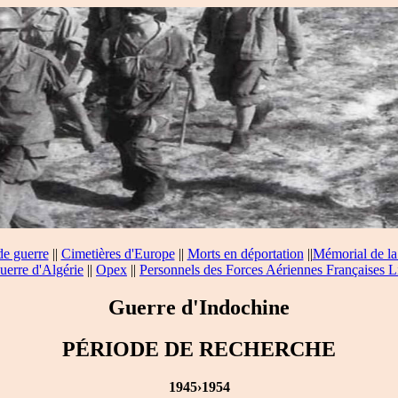
de guerre
||
Cimetières d'Europe
||
Morts en déportation
||
Mémorial de la
uerre d'Algérie
||
Opex
||
Personnels des Forces Aériennes Françaises L
Guerre d'Indochine
PÉRIODE DE RECHERCHE
1945›1954