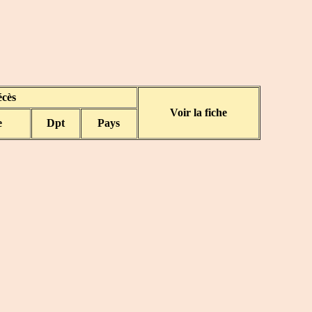
cès
Voir la fiche
e
Dpt
Pays