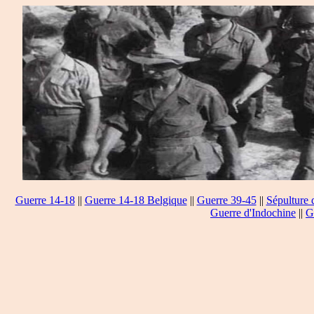
Guerre 14-18
||
Guerre 14-18 Belgique
||
Guerre 39-45
||
Sépulture 
Guerre d'Indochine
||
G