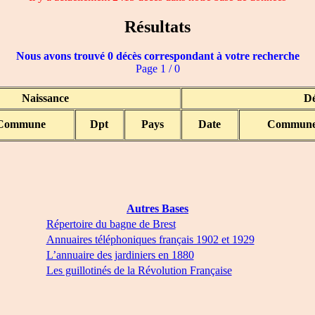
Résultats
Nous avons trouvé 0 décès correspondant à votre recherche
Page 1 / 0
Naissance
Dé
Commune
Dpt
Pays
Date
Commun
Autres Bases
Répertoire du bagne de Brest
Annuaires téléphoniques français 1902 et 1929
L’annuaire des jardiniers en 1880
Les guillotinés de la Révolution Française