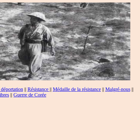
 déportation
||
Résistance
||
Médaille de la résistance
||
Malgré-nous
||
ibres
||
Guerre de Corée