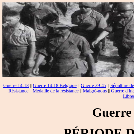
Guerre 14-18
||
Guerre 14-18 Belgique
||
Guerre 39-45
||
Sépulture de
Résistance
||
Médaille de la résistance
||
Malgré-nous
||
Guerre d'In
Libre
Guerre
PÉRIODE 