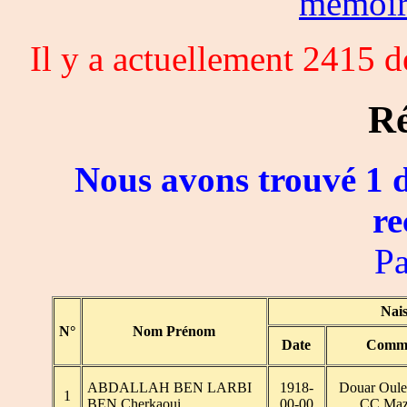
memoi
Il y a actuellement 2415 
Ré
Nous avons trouvé 1 d
re
Pa
Nai
N°
Nom Prénom
Date
Comm
ABDALLAH BEN LARBI
1918-
Douar Oule
1
BEN Cherkaoui
00-00
CC Maz