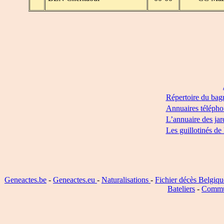
Répertoire du bag
Annuaires télépho
L’annuaire des jar
Les guillotinés de
Geneactes.be
-
Geneactes.eu
-
Naturalisations
-
Fichier décès Belgiqu
Bateliers
-
Commu