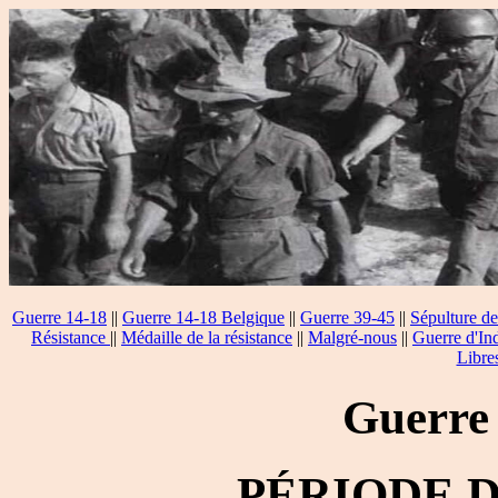
Guerre 14-18
||
Guerre 14-18 Belgique
||
Guerre 39-45
||
Sépulture de
Résistance
||
Médaille de la résistance
||
Malgré-nous
||
Guerre d'In
Libre
Guerre
PÉRIODE 