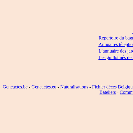
Répertoire du bag
Annuaires télépho
L’annuaire des jar
Les guillotinés de
Geneactes.be
-
Geneactes.eu
-
Naturalisations
-
Fichier décès Belgiqu
Bateliers
-
Commu