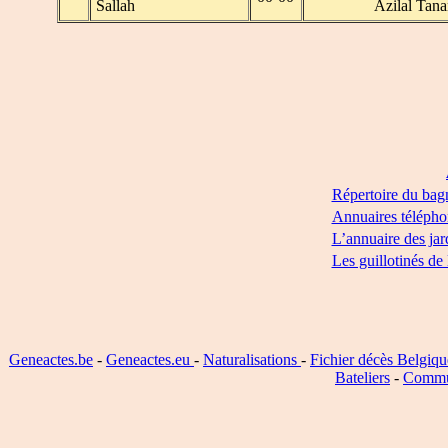
Sallah
Azilal Tana
Répertoire du bag
Annuaires télépho
L’annuaire des jar
Les guillotinés de
Geneactes.be
-
Geneactes.eu
-
Naturalisations
-
Fichier décès Belgiqu
Bateliers
-
Commu