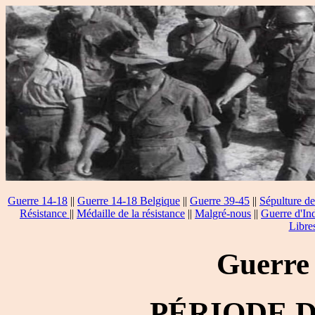
Guerre 14-18
||
Guerre 14-18 Belgique
||
Guerre 39-45
||
Sépulture de
Résistance
||
Médaille de la résistance
||
Malgré-nous
||
Guerre d'In
Libre
Guerre
PÉRIODE 