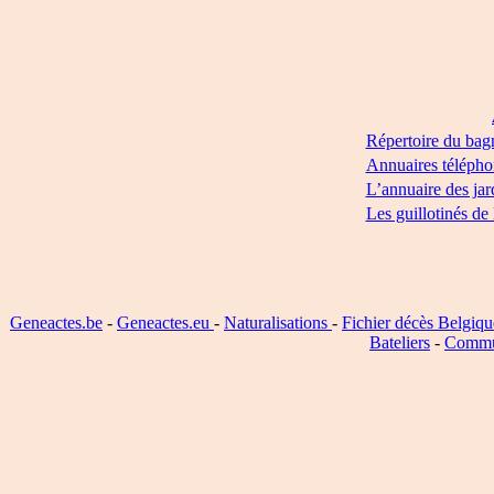
Répertoire du bag
Annuaires télépho
L’annuaire des jar
Les guillotinés de
Geneactes.be
-
Geneactes.eu
-
Naturalisations
-
Fichier décès Belgiqu
Bateliers
-
Commu