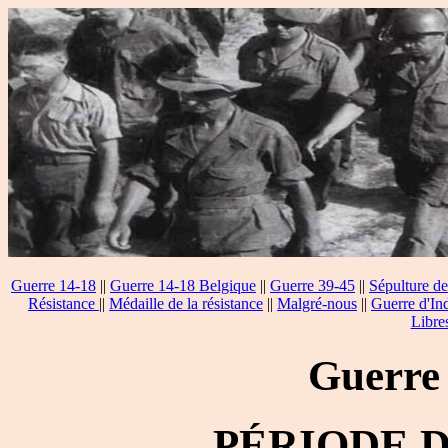
Guerre 14-18
||
Guerre 14-18 Belgique
||
Guerre 39-45
||
Sépulture de
Résistance
||
Médaille de la résistance
||
Malgré-nous
||
Guerre d'In
Libre
Guerre
PÉRIODE 