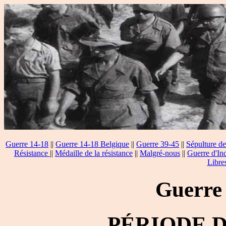
Guerre 14-18
||
Guerre 14-18 Belgique
||
Guerre 39-45
||
Sépulture de
Résistance
||
Médaille de la résistance
||
Malgré-nous
||
Guerre d'In
Libre
Guerre
PÉRIODE 