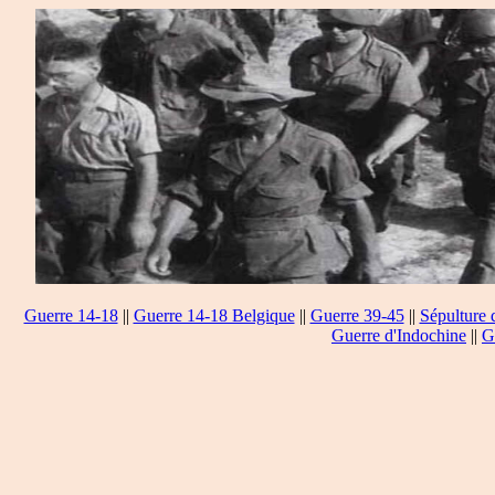
Guerre 14-18
||
Guerre 14-18 Belgique
||
Guerre 39-45
||
Sépulture 
Guerre d'Indochine
||
G