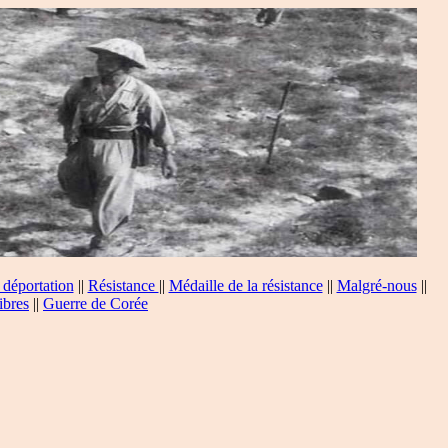
 déportation
||
Résistance
||
Médaille de la résistance
||
Malgré-nous
||
ibres
||
Guerre de Corée