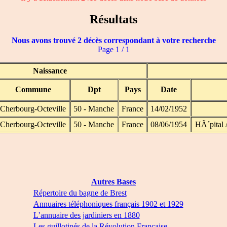
Résultats
Nous avons trouvé 2 décès correspondant à votre recherche
Page 1 / 1
Naissance
Commune
Dpt
Pays
Date
Cherbourg-Octeville
50 - Manche
France
14/02/1952
Cherbourg-Octeville
50 - Manche
France
08/06/1954
HÃ´pital
Autres Bases
Répertoire du bagne de Brest
Annuaires téléphoniques français 1902 et 1929
L’annuaire des jardiniers en 1880
Les guillotinés de la Révolution Française