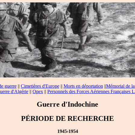
de guerre
||
Cimetières d'Europe
||
Morts en déportation
||
Mémorial de la
uerre d'Algérie
||
Opex
||
Personnels des Forces Aériennes Françaises L
Guerre d'Indochine
PÉRIODE DE RECHERCHE
1945›1954