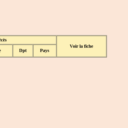
cès
Voir la fiche
e
Dpt
Pays