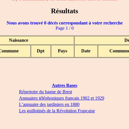
Résultats
Nous avons trouvé 0 décès correspondant à votre recherche
Page 1 / 0
Naissance
Dé
Commune
Dpt
Pays
Date
Commun
Autres Bases
Répertoire du bagne de Brest
Annuaires téléphoniques français 1902 et 1929
L’annuaire des jardiniers en 1880
Les guillotinés de la Révolution Française