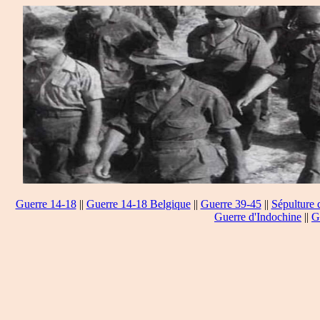
Guerre 14-18
||
Guerre 14-18 Belgique
||
Guerre 39-45
||
Sépulture 
Guerre d'Indochine
||
G