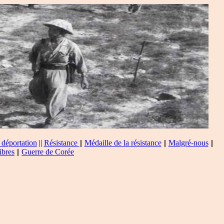
 déportation
||
Résistance
||
Médaille de la résistance
||
Malgré-nous
||
ibres
||
Guerre de Corée