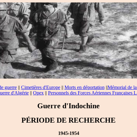
de guerre
||
Cimetières d'Europe
||
Morts en déportation
||
Mémorial de la
uerre d'Algérie
||
Opex
||
Personnels des Forces Aériennes Françaises L
Guerre d'Indochine
PÉRIODE DE RECHERCHE
1945›1954