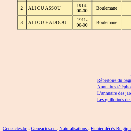
1914-
2
ALI OU ASSOU
Boulemane
00-00
1911-
3
ALI OU HADDOU
Boulemane
00-00
Répertoire du bag
Annuaires télépho
L’annuaire des jar
Les guillotinés de
Geneactes.be
-
Geneactes.eu
-
Naturalisations
-
Fichier décès Belgiqu