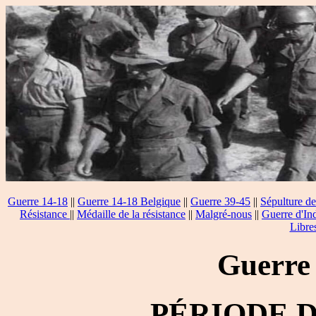
Guerre 14-18
||
Guerre 14-18 Belgique
||
Guerre 39-45
||
Sépulture de
Résistance
||
Médaille de la résistance
||
Malgré-nous
||
Guerre d'In
Libre
Guerre
PÉRIODE 